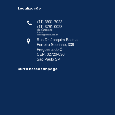
Localização
(11) 3931-7023

(11) 3791-0023
(11) 9.5233-0128
E-mail:
liondor@liondor.com.br
Rua Dr. Joaquim Batista

Ferreira Sobrinho, 339
Freguesia do Ó
CEP: 02729-030
São Paulo SP
Curta nossa fanpage